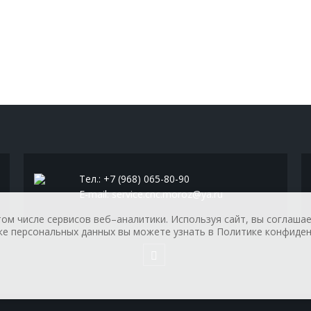
Тел.:
+7 (968) 065-80-90
E-mail:
service.cnc.moroz@ya.ru
том числе сервисов веб–аналитики. Используя сайт, вы соглаша
е персональных данных вы можете узнать в Политике конфиден